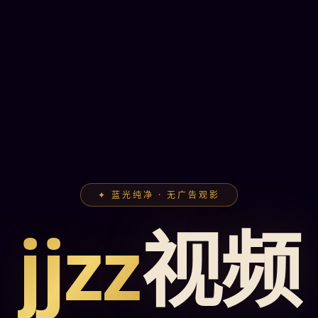
✦ 蓝光纯净 · 无广告观影
jjzz
视频