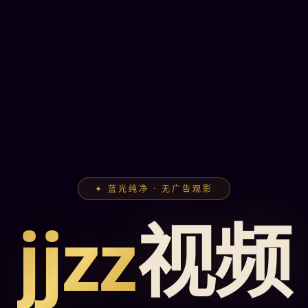
✦ 蓝光纯净 · 无广告观影
jjzz
视频